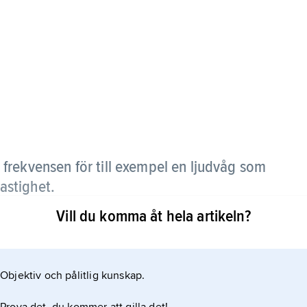
i frekvensen för till exempel en ljudvåg som
hastighet.
Vill du komma åt hela artikeln?
om dopplereffekten. Men dopplereffekten gäller för
omagnetisk strålning där vanligt ljus ingår.
Objektiv och pålitlig kunskap.