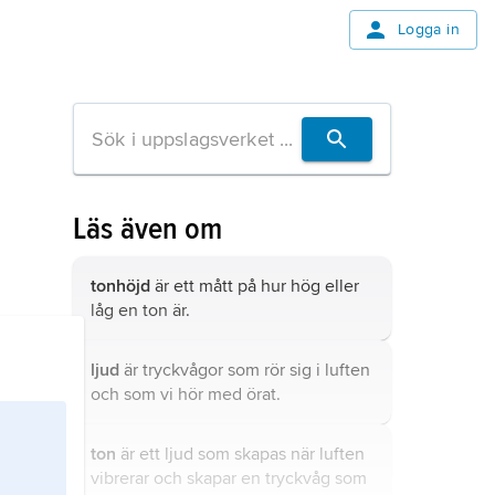
Logga in
Läs även om
tonhöjd
är ett mått på hur hög eller
låg en ton är.
ljud
är tryckvågor som rör sig i luften
och som vi hör med örat.
ton
är ett ljud som skapas när luften
vibrerar och skapar en tryckvåg som