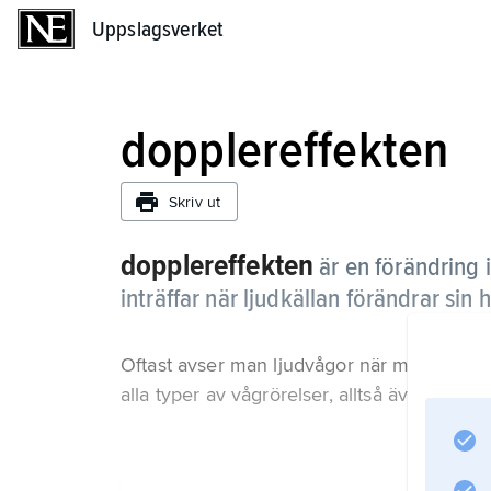
Uppslagsverket
Uppslagsverket
dopplereffekten
Skriv ut
dopplereffekten
är en förändring 
inträffar när ljudkällan förändrar sin 
Oftast avser man ljudvågor när man talar 
alla typer av vågrörelser, alltså även elektr