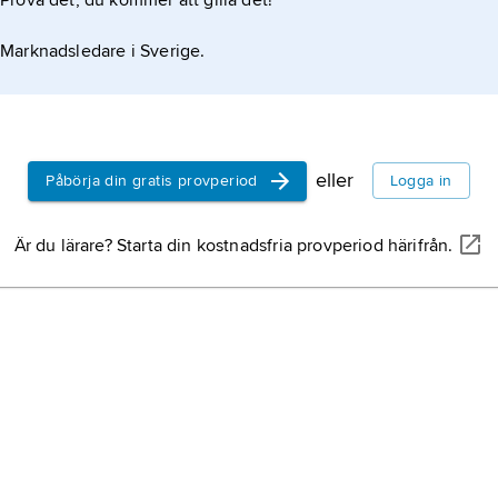
Prova det, du kommer att gilla det!
Marknadsledare i Sverige.
eller
Påbörja din gratis provperiod
Logga in
Är du lärare? Starta din kostnadsfria provperiod härifrån.