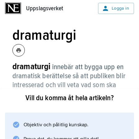
Uppslagsverket
Uppslagsverket
Logga in
dramaturgi
dramaturgi
innebär att bygga upp en
dramatisk berättelse så att publiken blir
intresserad och vill veta vad som ska
hända.
Vill du komma åt hela artikeln?
Ofta handlar dramaturgi om att forma ett
drama, alltså en berättelse för teatern. Det kan
även handla om att forma berättandet i film,
Objektiv och pålitlig kunskap.
datorspel, litteratur, reklam med mera.