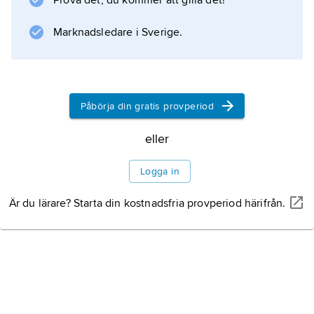
Prova det, du kommer att gilla det!
Information om artikeln
Marknadsledare i Sverige.
Påbörja din gratis provperiod
eller
Logga in
Är du lärare? Starta din kostnadsfria provperiod härifrån.