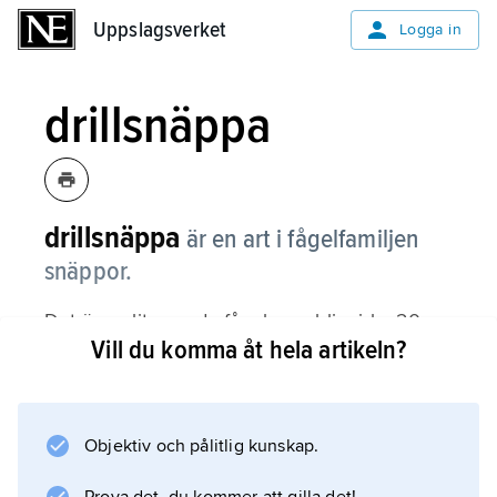
Uppslagsverket
Uppslagsverket
Logga in
drillsnäppa
drillsnäppa
är en art i fågelfamiljen
snäppor.
Det är en liten vadarfågel som blir cirka 20
Vill du komma åt hela artikeln?
centimeter lång. Drillsnäppan är en livlig men
skygg fågel med korta ben som ofta springer
med trippande steg.
Objektiv och pålitlig kunskap.