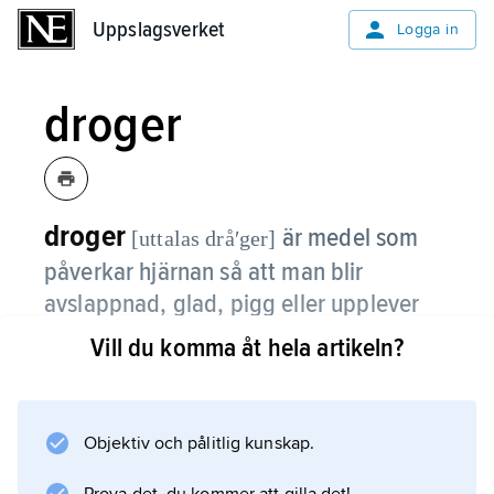
Uppslagsverket
Uppslagsverket
Logga in
droger
droger
är medel som
[uttalas dråʹger]
påverkar hjärnan så att man blir
avslappnad, glad, pigg eller upplever
saker som inte finns i verkligheten.
Vill du komma åt hela artikeln?
Droger används oftast som ett annat ord för
narkotika
eller
Objektiv och pålitlig kunskap.
knark