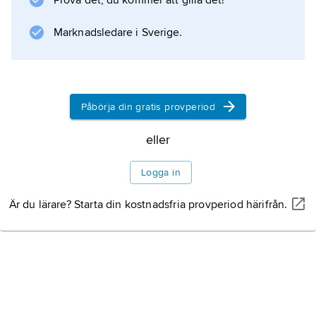
Prova det, du kommer att gilla det!
. Men ibland menar man också bland annat
alkohol och tobak när man pratar om droger.
Marknadsledare i Sverige.
Information om artikeln
Påbörja din gratis provperiod
eller
Logga in
Är du lärare? Starta din kostnadsfria provperiod härifrån.