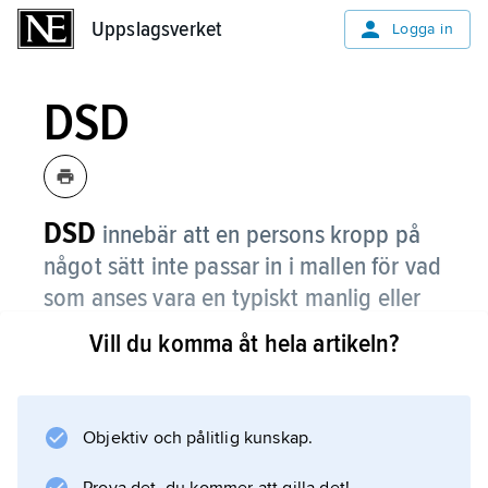
Uppslagsverket
Uppslagsverket
Logga in
DSD
DSD
innebär att en persons kropp på
något sätt inte passar in i mallen för vad
som anses vara en typiskt manlig eller
kvinnlig kropp.
Vill du komma åt hela artikeln?
DSD är en grupp medfödda tillstånd och det
finns flera DSD-diagnoser. En del DSD-
tillstånd upptäcks redan vid födseln, de flesta
Objektiv och pålitlig kunskap.
andra senare i livet. En del upptäcks aldrig.