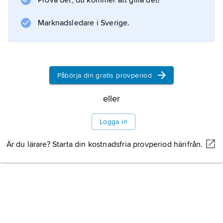
Prova det, du kommer att gilla det!
Marknadsledare i Sverige.
Information om artikeln
Påbörja din gratis provperiod
eller
Logga in
Är du lärare? Starta din kostnadsfria provperiod härifrån.