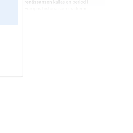
renässansen
kallas en period i
Europas historia som markerar
övergången från medeltiden till nya
tiden.
demokrati
betyder folkmakt eller
folkstyre.