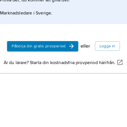
Prova det, du kommer att gilla det!
let styrs av välutbildade och rika. De
Marknadsledare i Sverige.
eller
Påbörja din gratis provperiod
Logga in
Är du lärare? Starta din kostnadsfria provperiod härifrån.