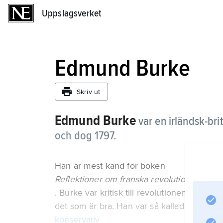
Uppslagsverket
Uppslagsverket
Edmund Burke
Skriv ut
Edmund Burke
var en irländsk-bri
och dog 1797.
Han är mest känd för boken
Reflektioner om franska revolutionen
. Burke var kritisk till revolutionen. Han an
det som är bra. Han var så kallad
konservativ