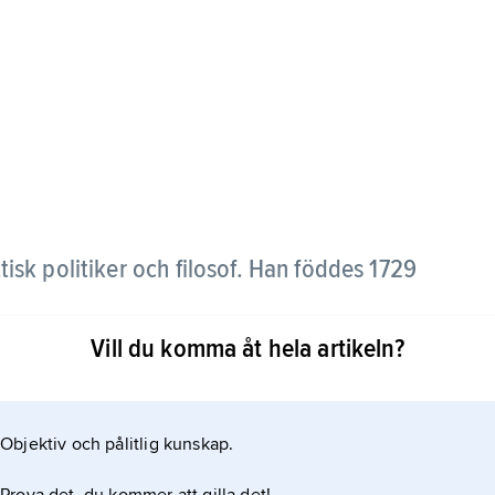
ttisk politiker och filosof. Han föddes 1729
Vill du komma åt hela artikeln?
såg att traditioner är viktiga och att man ska bevara
Objektiv och pålitlig kunskap.