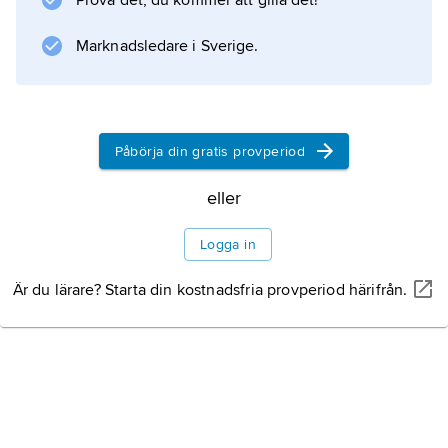
Prova det, du kommer att gilla det!
Information om artikeln
Marknadsledare i Sverige.
Påbörja din gratis provperiod
eller
Logga in
Är du lärare? Starta din kostnadsfria provperiod härifrån.