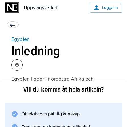
Uppslagsverket
Uppslagsverket
Logga in
Egypten
Inledning
Egypten ligger i nordöstra Afrika och
sydvästra Asien (Sinaihalvön). Landets
Vill du komma åt hela artikeln?
huvudstad heter
Kairo
.
Objektiv och pålitlig kunskap.