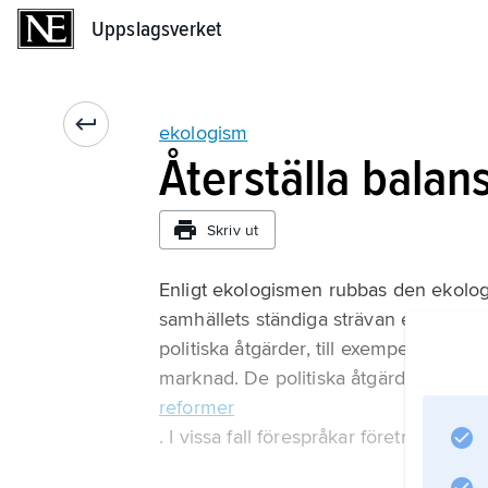
Uppslagsverket
Uppslagsverket
ekologism
Återställa balan
Skriv ut
Enligt ekologismen rubbas den ekologi
samhällets ständiga strävan efter ekono
politiska åtgärder, till exempel särskil
marknad. De politiska åtgärderna vil
reformer
. I vissa fall förespråkar företrädare för