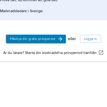
Prova det, du kommer att gilla det!
Marknadsledare i Sverige.
eller
Påbörja din gratis provperiod
Logga in
Är du lärare? Starta din kostnadsfria provperiod härifrån.