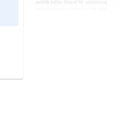
politik
kallas ibland för
statskonst
,
det vill säga hur man styr ett land.
Edmund Burke
var en irländsk-
brittisk politiker och filosof. Han
föddes 1729 och dog 1797.
konservatism
är ett sätt att se på
samhället som strävar efter
bevarande av gamla traditioner och
system.
François de Voltaire
var en fransk
författare och filosof som föddes
1694 och dog 1778.
encyklopedi
är ett verk som
sammanfattar det som finns att veta,
antingen inom ett visst område eller
i allmänhet.