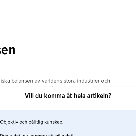
sen
ska balansen av världens stora industrier och
misk tillväxt. För att återställa balansen kräver man
Vill du komma åt hela artikeln?
da miljöskatter, stränga miljölagar och en kontrollerad
l man genomföra genom stora
Objektiv och pålitlig kunskap.