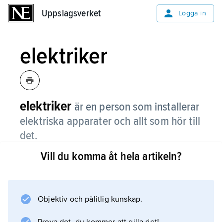
Uppslagsverket
Uppslagsverket
Logga in
elektriker
elektriker
är en person som installerar
elektriska apparater och allt som hör till
det.
Vill du komma åt hela artikeln?
Elektriska installationer måste utföras på rätt
sätt för att inte bli farliga. Därför får vem som
helst inte göra sådana, utan man måste vara
utbildad för detta. Det statliga
Objektiv och pålitlig kunskap.
Elsäkerhetsverket godkänner personer som