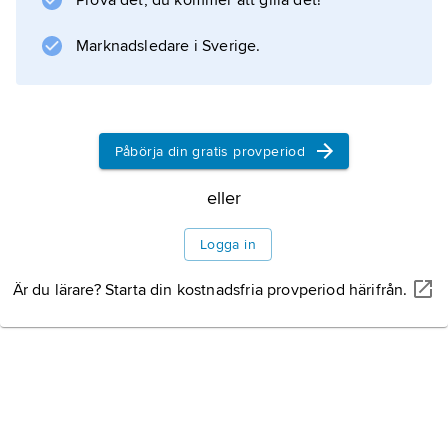
Prova det, du kommer att gilla det!
får utföra elinstallationer.
Marknadsledare i Sverige.
Information om artikeln
Påbörja din gratis provperiod
eller
Logga in
Är du lärare? Starta din kostnadsfria provperiod härifrån.