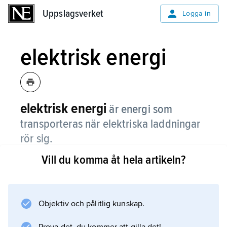
Uppslagsverket
Uppslagsverket
Logga in
elektrisk energi
elektrisk energi
är energi som
transporteras när elektriska laddningar
rör sig.
Vill du komma åt hela artikeln?
I en strömförande elledning transporteras den
elektriska energin med elektroner. I en
elledning med likström rör sig elektronerna
långsamt framåt, medan de i en ledning med
Objektiv och pålitlig kunskap.
växelström i stället vibrerar snabbt fram och