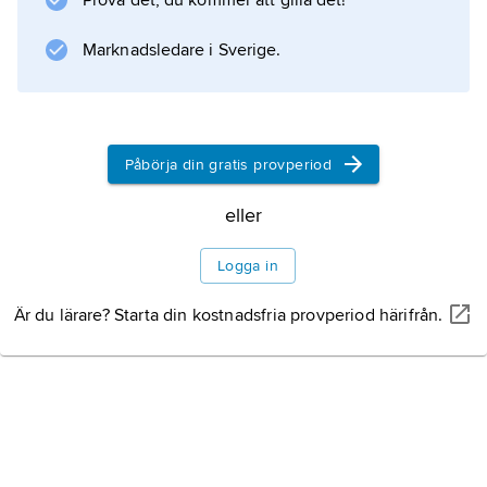
Prova det, du kommer att gilla det!
tillbaka. Den elektriska energin uppkommer
bara när laddningarna rör sig. Man kan därför
Marknadsledare i Sverige.
säga att den elektriska energin
Påbörja din gratis provperiod
Information om artikeln
eller
Logga in
Är du lärare? Starta din kostnadsfria provperiod härifrån.