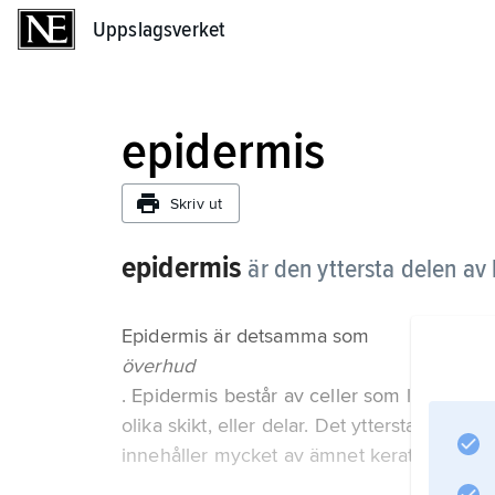
Uppslagsverket
Uppslagsverket
epidermis
Skriv ut
epidermis
är den yttersta delen av
Epidermis är detsamma som
överhud
. Epidermis består av celler som ligger tätt
olika skikt, eller delar. Det yttersta skikte
innehåller mycket av ämnet keratin, eller 