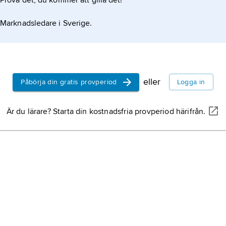
Prova det, du kommer att gilla det!
Marknadsledare i Sverige.
eller
Påbörja din gratis provperiod
Logga in
Är du lärare? Starta din kostnadsfria provperiod härifrån.