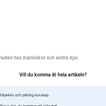
 huden hos människor och andra djur.
Vill du komma åt hela artikeln?
 tillsammans i lager. Man brukar dela in den i fem
t kallas hornlagret och består av döda celler som
Objektiv och pålitlig kunskap.
hornämne. Döda celler faller av kroppen