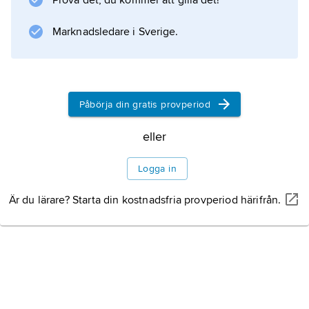
Prova det, du kommer att gilla det!
Marknadsledare i Sverige.
Information om artikeln
Påbörja din gratis provperiod
eller
Logga in
Är du lärare? Starta din kostnadsfria provperiod härifrån.