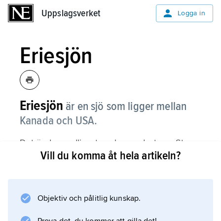
Uppslagsverket
Uppslagsverket
Logga in
Eriesjön
Eriesjön
är en sjö som ligger mellan
Kanada och USA.
Det är den sydligaste och grundaste av Stora
Vill du komma åt hela artikeln?
Sjöarna. Vatten kommer till sjön från
Huronsjön genom Saint Clairfloden och det
rinner sedan ut i Niagarafloden och vidare till
Ontariosjön. Mellan Eriesjön och Ontariosjön
Objektiv och pålitlig kunskap.
ligger Niagarafallen.