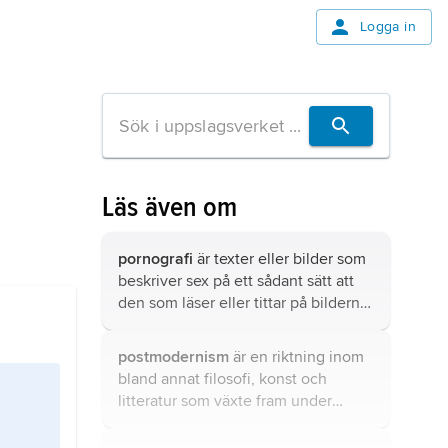
Logga in
Läs även om
pornografi
är texter eller bilder som
beskriver sex på ett sådant sätt att
den som läser eller tittar på bilderna
ska bli sexuellt upphetsad.
postmodernism
är en riktning inom
bland annat filosofi, konst och
litteratur som växte fram under
slutet av 1900-talet.