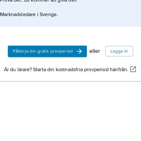
Prova det, du kommer att gilla det!
Marknadsledare i Sverige.
eller
Påbörja din gratis provperiod
Logga in
Är du lärare? Starta din kostnadsfria provperiod härifrån.