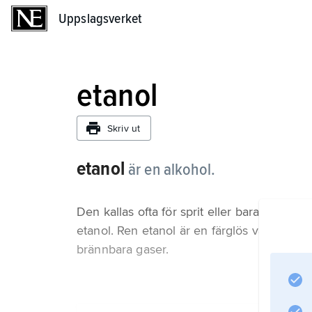
Uppslagsverket
Uppslagsverket
etanol
Skriv ut
etanol
är en alkohol.
Den kallas ofta för sprit eller bara alkohol i 
etanol. Ren etanol är en färglös vätska me
brännbara gaser.