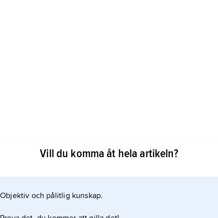
dagligt tal. Vin, öl, cider och starksprit innehåller
Vill du komma åt hela artikeln?
d en skarp lukt. Den avdunstar lätt och avger då
Objektiv och pålitlig kunskap.