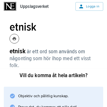
Uppslagsverket
Uppslagsverket
Logga in
etnisk
etnisk
är ett ord som används om
någonting som hör ihop med ett visst
folk.
Vill du komma åt hela artikeln?
En
etnisk minoritet
är ett folk som lever i ett land med en annan
etnisk majoritet. Ett exempel är samerna i
Objektiv och pålitlig kunskap.
Sverige.