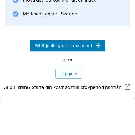
Prova det, du kommer att gilla det!
Etnisk diskriminering
är när en människa behandlas sämre på
Marknadsledare i Sverige.
grund av att han eller hon tillhör en etnisk
minoritet. Etnisk diskriminering är förbjuden i
exempelvis Sverige.
Påbörja din gratis provperiod
eller
Information om artikeln
Logga in
Är du lärare? Starta din kostnadsfria provperiod härifrån.