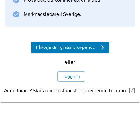
Prova det, du kommer att gilla det!
som kan anmälas till domstolen, inte personer.
Den som anser sina rättigheter kränkta kan gå
Marknadsledare i Sverige.
till domstolen. Om den finner att staten i fråga
är skyldig,
Påbörja din gratis provperiod
Information om artikeln
eller
Logga in
Är du lärare? Starta din kostnadsfria provperiod härifrån.