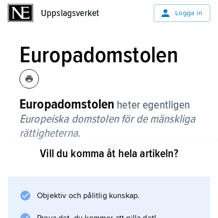
Uppslagsverket
Uppslagsverket
Logga in
Europadomstolen
Europadomstolen
heter egentligen
Europeiska domstolen för de mänskliga
rättigheterna
.
Vill du komma åt hela artikeln?
Det är en internationell domstol med uppgift
att se till att
Europarådets
deklaration om mänskliga rättigheter efterlevs
Objektiv och pålitlig kunskap.
i medlemsländerna. Det är bara stater, länder,