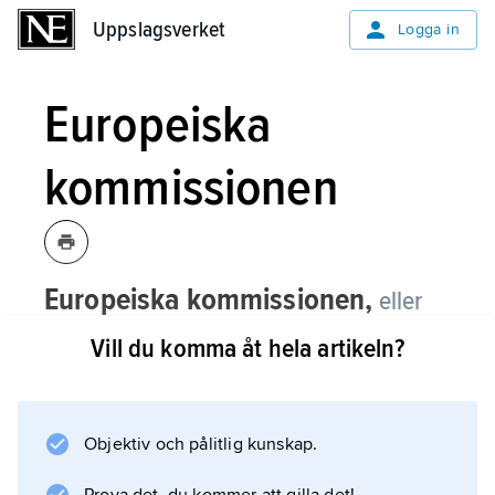
Uppslagsverket
Uppslagsverket
Logga in
Europeiska
kommissionen
Europeiska kommissionen,
eller
EU-kommissionen
,
är en av de
Vill du komma åt hela artikeln?
viktigaste institutionerna inom EU.
Europeiska kommissionen ger förslag till nya
lagar som presenteras för Europaparlamentet
Objektiv och pålitlig kunskap.
och Europeiska unionens råd, ofta kallat