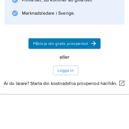
Prova det, du kommer att gilla det!
Ministerrådet. Kommissionärerna ska också se
till att beslut som har tagits verkligen blir av
Marknadsledare i Sverige.
och att EU:s lagar följs.
Påbörja din gratis provperiod
Information om artikeln
eller
Logga in
Är du lärare? Starta din kostnadsfria provperiod härifrån.