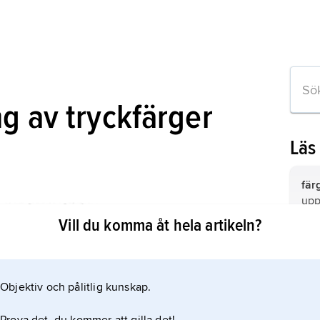
g av tryckfärger
Läs
fär
uppl
exe
Vill du komma åt hela artikeln?
citr
fär
för
Objektiv och pålitlig kunskap.
fär