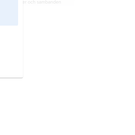
ar olika färger och sambanden
lan dem.
är fotoner av olika energi som
dar elektromagnetiska vågor.