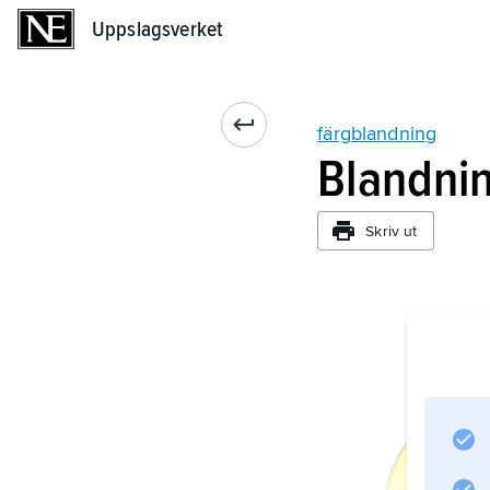
Uppslagsverket
Uppslagsverket
färgblandning
Blandnin
Skriv ut