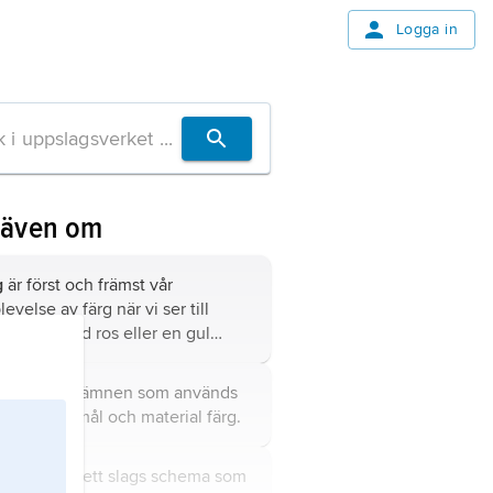
Logga in
 även om
g
är först och främst vår
evelse av färg när vi ser till
mpel en röd ros eller en gul
on.
gämnen
är ämnen som används
 att ge föremål och material färg.
gsystem
är ett slags schema som