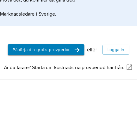
Prova det, du kommer att gilla det!
vis
mel
Marknadsledare i Sverige.
ljus
bil
eller
Påbörja din gratis provperiod
Logga in
Är du lärare? Starta din kostnadsfria provperiod härifrån.
NATIONALENCYKLOPEDIN
dning av färgpigment, till exempel