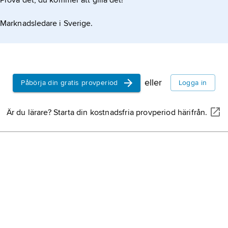
Prova det, du kommer att gilla det!
Marknadsledare i Sverige.
eller
Påbörja din gratis provperiod
Logga in
Är du lärare? Starta din kostnadsfria provperiod härifrån.