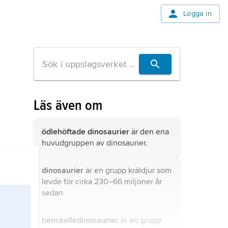
Logga in
Läs även om
ödlehöftade dinosaurier
är den ena
huvudgruppen av dinosaurier.
dinosaurier
är en grupp kräldjur som
levde för cirka 230–66 miljoner år
sedan.
benskalledinosaurier
är en grupp