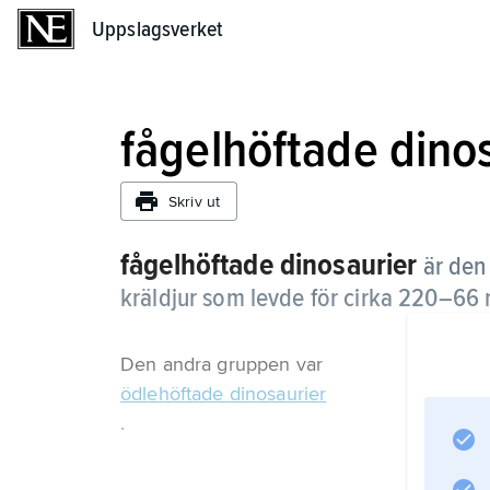
Uppslagsverket
Uppslagsverket
fågelhöftade dino
Skriv ut
fågelhöftade dinosaurier
är den
kräldjur som levde för cirka 220–66 
Den andra gruppen var
ödlehöftade dinosaurier
.