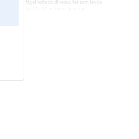
fågelhöftade dinosaurier som levde
för 110–66 miljoner år sedan.
ornithopoder
är en grupp
fågelhöftade dinosaurier som levde
för 190–66 miljoner år sedan.
rovdinosaurier
är en grupp
ödlehöftade dinosaurier som levde
för 220–66 miljoner år sedan och
fanns i hela världen.
stegosaurier
, eller
taködlor
, är en
grupp fågelhöftade dinosaurier som
levde för 170–87 miljoner år sedan.