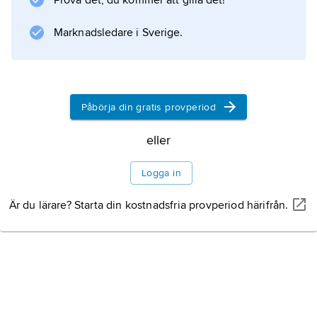
Prova det, du kommer att gilla det!
Marknadsledare i Sverige.
Påbörja din gratis provperiod
eller
Logga in
Är du lärare? Starta din kostnadsfria provperiod härifrån.