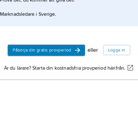
Prova det, du kommer att gilla det!
Marknadsledare i Sverige.
eller
Påbörja din gratis provperiod
Logga in
Är du lärare? Starta din kostnadsfria provperiod härifrån.