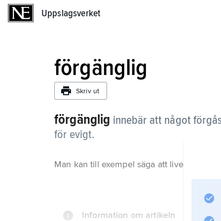
Uppslagsverket
Uppslagsverket
förgänglig
Skriv ut
förgänglig
innebär att något förgås,
för evigt.
Man kan till exempel säga att livet är förgä
Information om artikeln