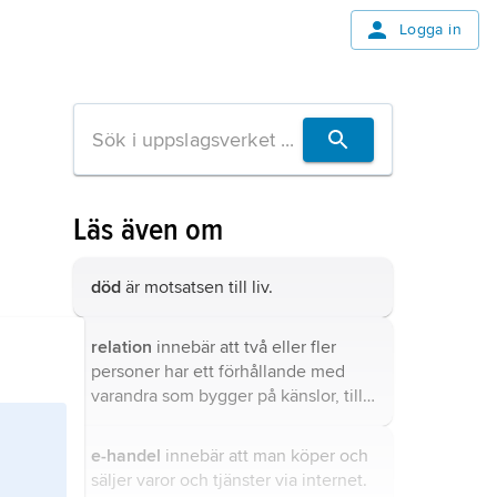
Logga in
Läs även om
död
är motsatsen till liv.
relation
innebär att två eller fler
personer har ett förhållande med
varandra som bygger på känslor, till
exempel en kärleksrelation där två
personer ”är ihop”.
e-handel
innebär att man köper och
säljer varor och tjänster via internet.