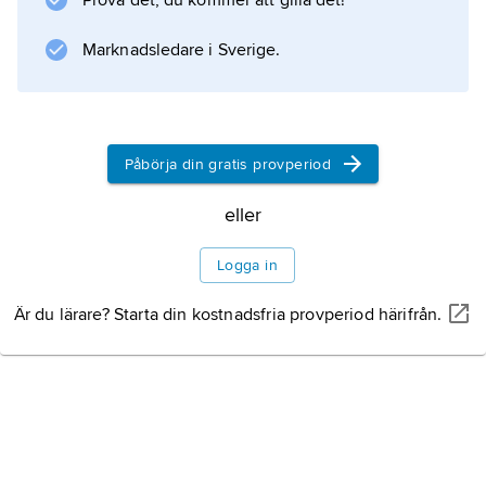
Prova det, du kommer att gilla det!
Marknadsledare i Sverige.
Information om artikeln
Påbörja din gratis provperiod
eller
Logga in
Är du lärare? Starta din kostnadsfria provperiod härifrån.