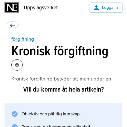
Uppslagsverket
Uppslagsverket
Logga in
förgiftning
Kronisk förgiftning
Kronisk förgiftning betyder att man under en
längre tid får i sig små mängder gift flera
Vill du komma åt hela artikeln?
gånger. Sådan förgiftning beror ofta på
miljögifter som man får i sig via vatten, mat
med mera. Många miljögifter är fettlösliga och
Objektiv och pålitlig kunskap.
samlas därför i kroppens fett. Tungmetaller
binds vid proteiner och benvävnad och