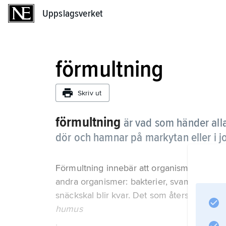
Uppslagsverket
Uppslagsverket
förmultning
Skriv ut
förmultning
är vad som händer alla
dör och hamnar på markytan eller i j
Förmultning innebär att organismerna sön
andra organismer: bakterier, svampar, mas
snäckskal blir kvar. Det som återstår efter
humus
.