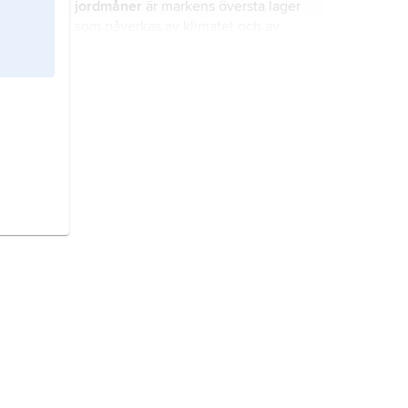
jordmåner
är markens översta lager
som påverkas av klimatet och av
växter, djur och andra organismer.
mark
är den del av jordens yta som
påverkas av atmosfären och av
växter, djur och andra levande
organismer.
ekosystem
är allt liv och den icke
levande miljö som finns i ett
naturområde.
fossil
är de förstenade resterna av
en död växt eller ett dött djur.
ekologi
är läran om hur organismer,
såsom djur och växter, lever och
fungerar i sina livsmiljöer.