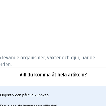
 levande organismer, växter och djur, när de
orden.
Vill du komma åt hela artikeln?
derdelas, och de som utför sönderdelningen är
kar med flera. Bara hårda delar som skelett och
 förmultningen ingår i jorden som
Objektiv och pålitlig kunskap.