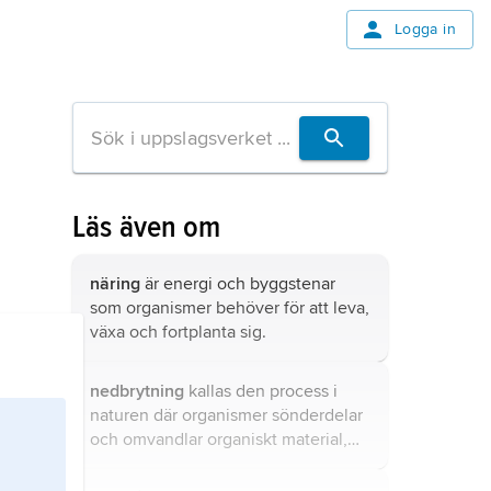
Logga in
Läs även om
näring
är energi och byggstenar
som organismer behöver för att leva,
växa och fortplanta sig.
nedbrytning
kallas den process i
naturen där organismer sönderdelar
och omvandlar organiskt material,
döda växter, svampar, alger och djur
till oorganiska molekyler.