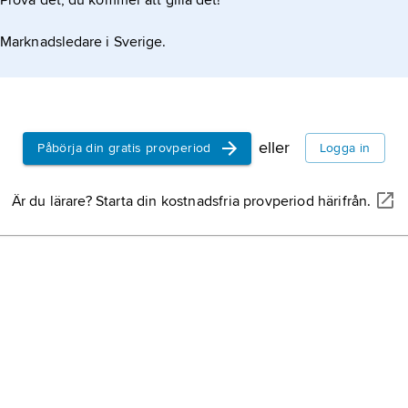
Prova det, du kommer att gilla det!
Marknadsledare i Sverige.
eller
Påbörja din gratis provperiod
Logga in
Är du lärare? Starta din kostnadsfria provperiod härifrån.