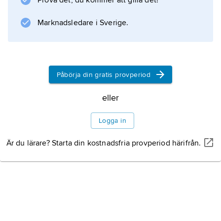
Prova det, du kommer att gilla det!
Marknadsledare i Sverige.
Påbörja din gratis provperiod
eller
Logga in
Är du lärare? Starta din kostnadsfria provperiod härifrån.