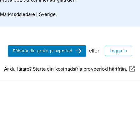
Prova det, du kommer att gilla det!
de och andning
Marknadsledare i Sverige.
eller
Påbörja din gratis provperiod
Logga in
Är du lärare? Starta din kostnadsfria provperiod härifrån.