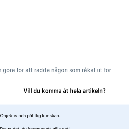
 göra för att rädda någon som råkat ut för
Vill du komma åt hela artikeln?
ra att en skada blir värre än nödvändigt. Första
n ambulans eller annan hjälp ska komma.
Objektiv och pålitlig kunskap.