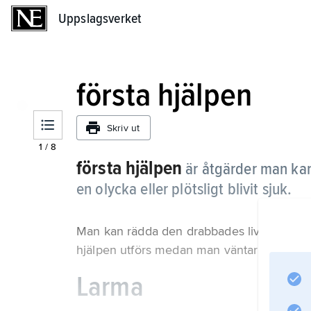
Uppslagsverket
Uppslagsverket
första hjälpen
Skriv ut
1
/
8
första hjälpen
är åtgärder man kan
en olycka eller plötsligt blivit sjuk.
Man kan rädda den drabbades liv eller hind
hjälpen utförs medan man väntar på att e
Larma