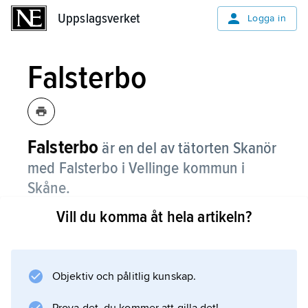
Uppslagsverket
Uppslagsverket
Logga in
Falsterbo
Falsterbo
är en del av tätorten Skanör
med Falsterbo i Vellinge kommun i
Skåne.
Vill du komma åt hela artikeln?
De flesta invånarna bor i villa och arbetar i
Malmö. Till Falsterbo kommer många för att
bada eller för att titta på fåglar. På hösten kan
man se mängder av flyttfåglar som passerar
Objektiv och pålitlig kunskap.
Falsterbo fågelstation. I juli strömmar