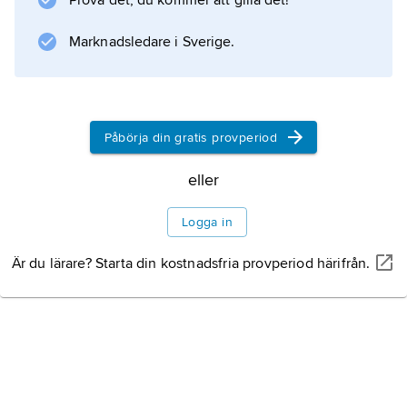
Prova det, du kommer att gilla det!
hästintresserade till Falsterbo för att titta på
ridsporttävlingarna vid Falsterbo Horse Show.
Marknadsledare i Sverige.
Information om artikeln
Påbörja din gratis provperiod
eller
Logga in
Är du lärare? Starta din kostnadsfria provperiod härifrån.