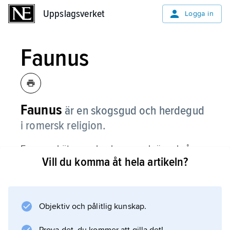
Uppslagsverket
Uppslagsverket
Logga in
Faunus
Faunus
är en skogsgud och herdegud
i romersk religion.
Faunus sköter om boskapen och är också en
Vill du komma åt hela artikeln?
kärleksgud. Han är oberäknelig och kan ställa
till med oreda. Hans fru heter Fauna.
Objektiv och pålitlig kunskap.
Information om artikeln