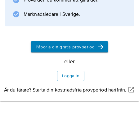
Prova det, du kommer att gilla det!
Marknadsledare i Sverige.
Påbörja din gratis provperiod
eller
Logga in
Är du lärare? Starta din kostnadsfria provperiod härifrån.