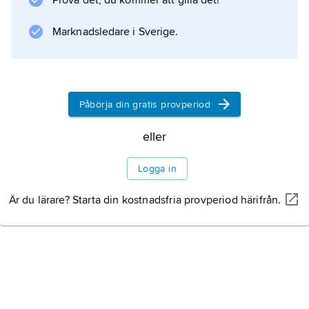
Prova det, du kommer att gilla det!
Marknadsledare i Sverige.
Information om artikeln
Påbörja din gratis provperiod
eller
Logga in
Är du lärare? Starta din kostnadsfria provperiod härifrån.