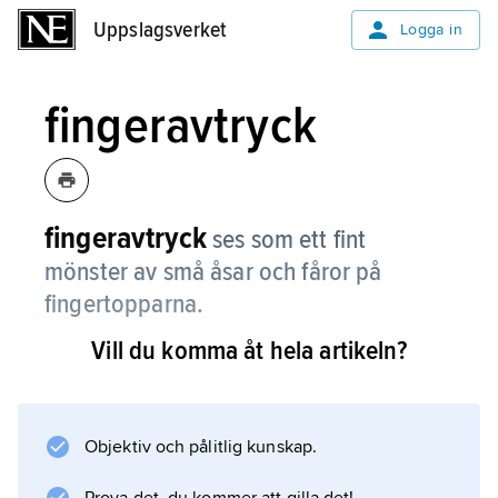
Uppslagsverket
Uppslagsverket
Logga in
fingeravtryck
fingeravtryck
ses som ett fint
mönster av små åsar och fåror på
fingertopparna.
Vill du komma åt hela artikeln?
Varje människa har sitt eget mönster som
ingen annan har. När vi tar i föremål gör det
fett som vi alltid har på huden ett
fingeravtryck på föremålet.
Objektiv och pålitlig kunskap.