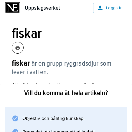
Uppslagsverket
Uppslagsverket
Logga in
fiskar
fiskar
är en grupp ryggradsdjur som
lever i vatten.
Alla fiskar lever i vatten, men alla djur som
Vill du komma åt hela artikeln?
lever i vatten är inte fiskar. Valar påminner om
fiskar till utseendet men är däggdjur.
Bläckfiskar är trots namnet inga fiskar utan
blötdjur och släkt med musslor och sniglar.
Objektiv och pålitlig kunskap.