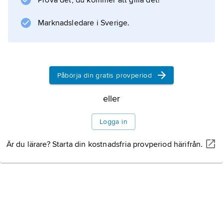
Uppbyggnad
Prova det, du kommer att gilla det!
Marknadsledare i Sverige.
Gälar
Skelett
Påbörja din gratis provperiod
Hjärta
eller
Sinnesorgan
Logga in
Fortplantning
Är du lärare? Starta din kostnadsfria provperiod härifrån.
Fiskar i salt och sött
vatten