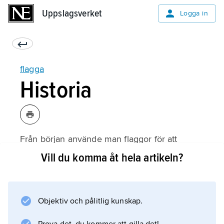
Uppslagsverket
Uppslagsverket
Logga in
flagga
Historia
Från början använde man flaggor för att
kunna känna igen varandra. När man såg
Vill du komma åt hela artikeln?
människor komma ridande eller gående eller
när man såg ett fartyg så var det bra med en
flagga så att man kunde avgöra om det var
Objektiv och pålitlig kunskap.
vänner eller fiender som närmade sig. De
första flaggorna var