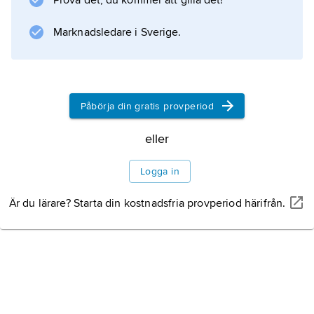
Prova det, du kommer att gilla det!
Marknadsledare i Sverige.
Information om artikeln
Påbörja din gratis provperiod
eller
Logga in
Är du lärare? Starta din kostnadsfria provperiod härifrån.