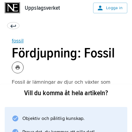
Uppslagsverket
Uppslagsverket
Logga in
fossil
Fördjupning: Fossil
Fossil är lämningar av djur och växter som
bevarats i olika typer av sedimentära
Vill du komma åt hela artikeln?
bergarter, till exempel skiffer, kalksten eller
sandsten, eller i lös lera och sand.
Objektiv och pålitlig kunskap.