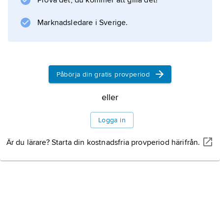
Prova det, du kommer att gilla det!
Information om artikeln
Marknadsledare i Sverige.
Påbörja din gratis provperiod
eller
Logga in
Är du lärare? Starta din kostnadsfria provperiod härifrån.