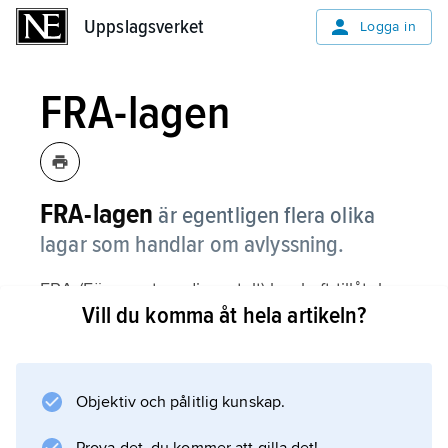
Uppslagsverket
Uppslagsverket
Logga in
FRA-lagen
FRA-lagen
är egentligen flera olika
lagar som handlar om avlyssning.
FRA (Försvarets radioanstalt) har haft tillåtelse
Vill du komma åt hela artikeln?
att avlyssna sändningar som går genom
luften. Egentligen är det för att lyssna på
andra länders radio så att militära hot mot
Sverige kan upptäckas. Ibland pratar ju också
Objektiv och pålitlig kunskap.
vanliga människor i radio, och det fanns ingen