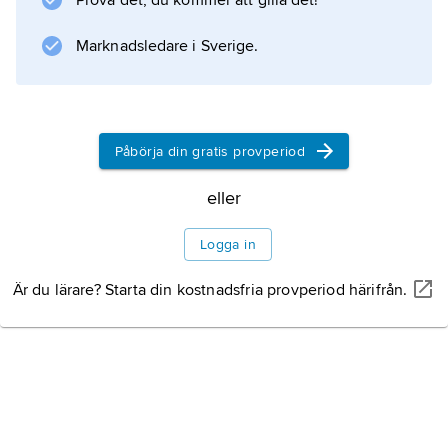
Prova det, du kommer att gilla det!
lag som bestämde om FRA fick lyssna
Marknadsledare i Sverige.
Information om artikeln
Påbörja din gratis provperiod
eller
Logga in
Är du lärare? Starta din kostnadsfria provperiod härifrån.