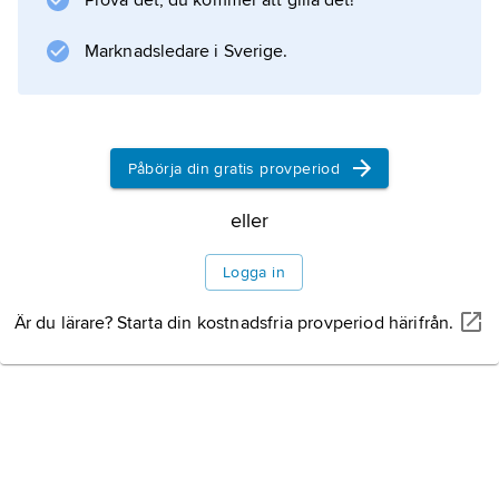
Prova det, du kommer att gilla det!
Marknadsledare i Sverige.
Påbörja din gratis provperiod
eller
Logga in
Är du lärare? Starta din kostnadsfria provperiod härifrån.