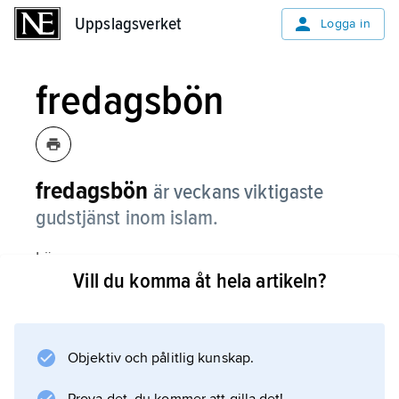
Uppslagsverket
Uppslagsverket
Logga in
fredagsbön
fredagsbön
är veckans viktigaste
gudstjänst inom islam.
Läs mer om
Vill du komma åt hela artikeln?
islam
(Dagligt liv).
Objektiv och pålitlig kunskap.
Information om artikeln