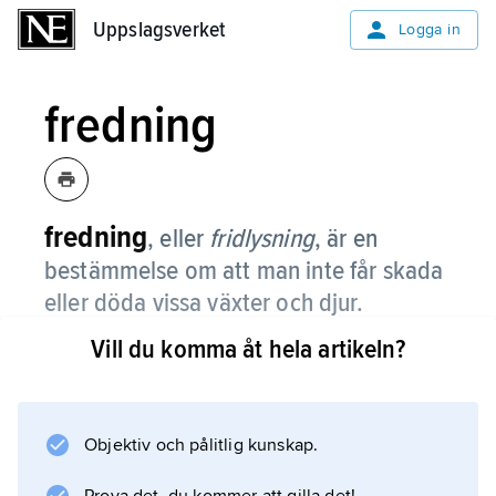
Uppslagsverket
Uppslagsverket
Logga in
fredning
fredning
, eller
fridlysning
,
är en
bestämmelse om att man inte får skada
eller döda vissa växter och djur.
Vill du komma åt hela artikeln?
Man fredar sådana växter och djur som skulle
riskera att utrotas om de inte skyddades.
Objektiv och pålitlig kunskap.