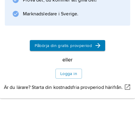
Information om artikeln
Prova det, du kommer att gilla det!
Marknadsledare i Sverige.
Påbörja din gratis provperiod
eller
Logga in
Är du lärare? Starta din kostnadsfria provperiod härifrån.