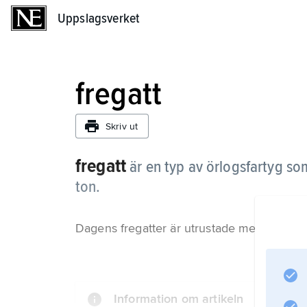
Uppslagsverket
Uppslagsverket
fregatt
Skriv ut
fregatt
är en typ av örlogsfartyg so
ton.
Dagens fregatter är utrustade med vapen fö
Information om artikeln