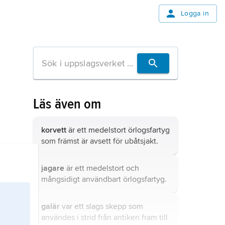
Logga in
Läs även om
korvett
är ett medelstort örlogsfartyg
som främst är avsett för ubåtsjakt.
jagare
är ett medelstort och
mångsidigt användbart örlogsfartyg.
galär
var ett slags skepp som
användes i strid från antiken fram till