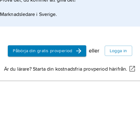
Prova det, du kommer att gilla det!
Marknadsledare i Sverige.
eller
Påbörja din gratis provperiod
Logga in
Är du lärare? Starta din kostnadsfria provperiod härifrån.