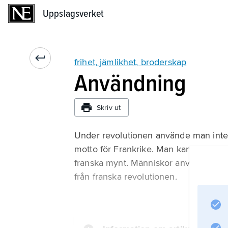
Uppslagsverket
Uppslagsverket
frihet, jämlikhet, broderskap
Användning
Skriv ut
Under revolutionen använde man inte sl
motto för Frankrike. Man kan se ord
franska mynt. Människor använder också
från franska revolutionen.