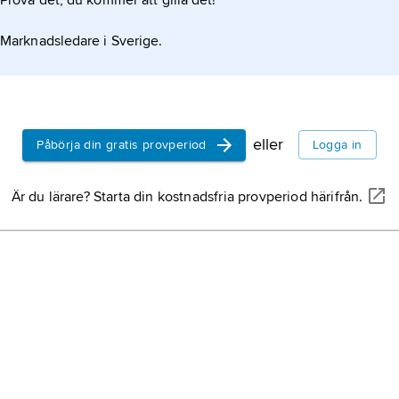
Prova det, du kommer att gilla det!
Marknadsledare i Sverige.
eller
Påbörja din gratis provperiod
Logga in
Är du lärare? Starta din kostnadsfria provperiod härifrån.