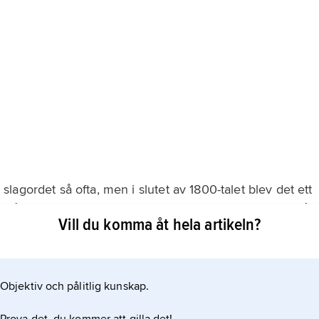
agordet så ofta, men i slutet av 1800-talet blev det ett
en på franska myndigheters byggnader och dessutom på
Vill du komma åt hela artikeln?
 slagordet i andra länder när de vill lyfta fram idéerna
Objektiv och pålitlig kunskap.