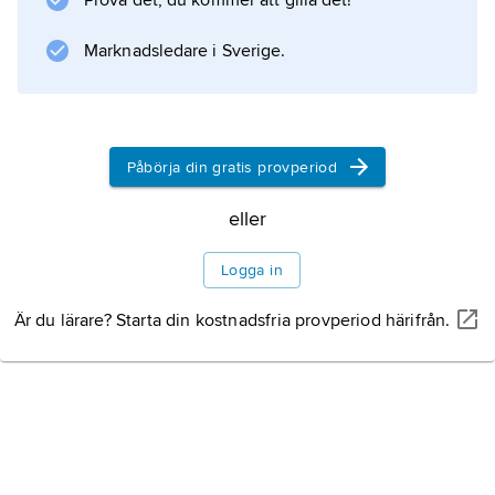
Prova det, du kommer att gilla det!
Marknadsledare i Sverige.
Information om artikeln
Påbörja din gratis provperiod
eller
Logga in
Är du lärare? Starta din kostnadsfria provperiod härifrån.