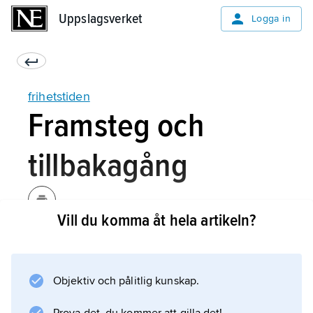
Uppslagsverket
Uppslagsverket
Logga in
frihetstiden
Framsteg och
tillbakagång
Vill du komma åt hela artikeln?
Frihetstiden var på många sätt en bra tid för
Sverige. Landet hämtade sig ganska snabbt
efter stora nordiska kriget. Jordbruk och
Objektiv och pålitlig kunskap.
industri, konst och vetenskap utvecklades,
och befolkningen ökade.