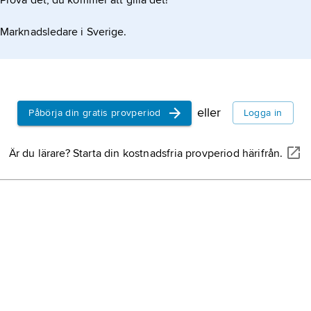
Prova det, du kommer att gilla det!
Marknadsledare i Sverige.
eller
Påbörja din gratis provperiod
Logga in
Är du lärare? Starta din kostnadsfria provperiod härifrån.