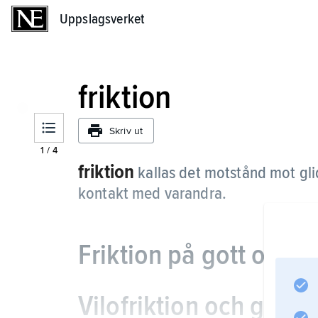
Uppslagsverket
Uppslagsverket
friktion
Skriv ut
1
/
4
friktion
kallas det motstånd mot gli
kontakt med varandra.
Friktion på gott och o
Vilofriktion och glidfr