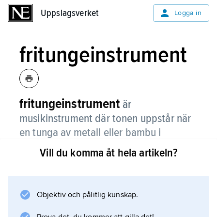
Uppslagsverket
Uppslagsverket
Logga in
fritungeinstrument
fritungeinstrument
är
musikinstrument där tonen uppstår när
en tunga av metall eller bambu i
instrumentet vibrerar.
Vill du komma åt hela artikeln?
Varje tunga sitter fast i ena änden och sätts i
rörelse när den träffas av en luftström. Det är
främst längden på tungan som avgör vilken
Objektiv och pålitlig kunskap.
ton som spelas. Ju kortare tunga desto högre