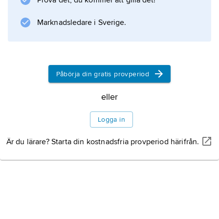
Prova det, du kommer att gilla det!
ton.
Marknadsledare i Sverige.
Information om artikeln
Påbörja din gratis provperiod
eller
Logga in
Är du lärare? Starta din kostnadsfria provperiod härifrån.