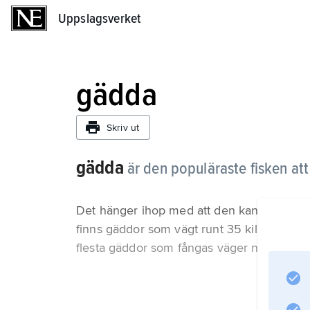
Uppslagsverket
Uppslagsverket
gädda
Skriv ut
gädda
är den populäraste fisken att
Det hänger ihop med att den kan bli stor 
finns gäddor som vägt runt 35 kilo och var
flesta gäddor som fångas väger några få kil