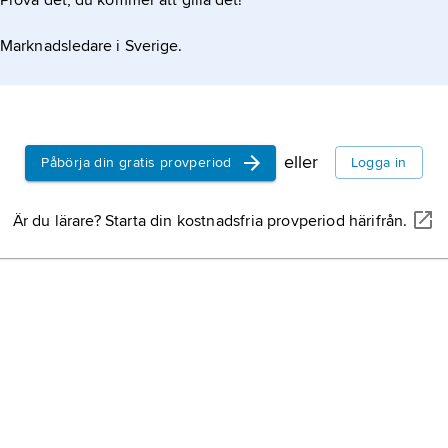
Prova det, du kommer att gilla det!
Marknadsledare i Sverige.
eller
Påbörja din gratis provperiod
Logga in
Är du lärare? Starta din kostnadsfria provperiod härifrån.