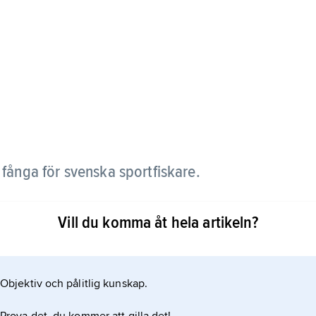
 fånga för svenska sportfiskare.
och att den bjuder motstånd när den fångas. Det
Vill du komma åt hela artikeln?
it nästan 2 meter långa. Men det är ovanligt. De
o eller mindre.
Objektiv och pålitlig kunskap.