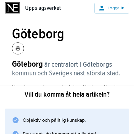
Uppslagsverket
Uppslagsverket
Logga in
Göteborg
Göteborg
är centralort i Göteborgs
kommun och Sveriges näst största stad.
Den ligger i den smala del av Västergötland
Vill du komma åt hela artikeln?
som sträcker sig ut till havet.
Göta älv
flyter genom Göteborg och skär av ön
Hisingen
Objektiv och pålitlig kunskap.
från resten av staden.