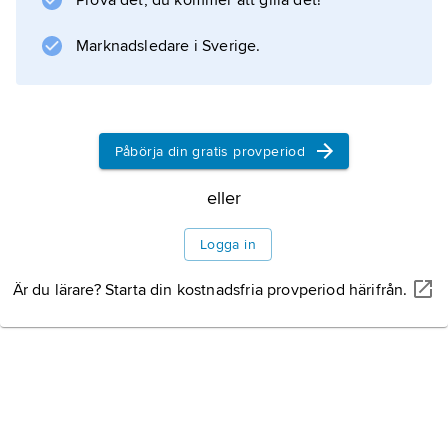
Prova det, du kommer att gilla det!
Historia
Marknadsledare i Sverige.
Information om artikeln
Påbörja din gratis provperiod
eller
Logga in
Är du lärare? Starta din kostnadsfria provperiod härifrån.