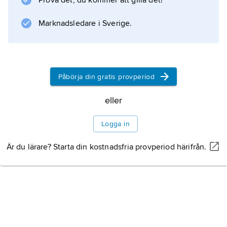
Prova det, du kommer att gilla det!
privilegiebrev
av kungen och därför brukar man säga att
Marknadsledare i Sverige.
staden grundades 1621. På 1700-talet
utvecklades den
Påbörja din gratis provperiod
eller
Information om artikeln
Logga in
Är du lärare? Starta din kostnadsfria provperiod härifrån.