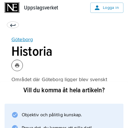
Uppslagsverket
Uppslagsverket
Logga in
Göteborg
Historia
Området där Göteborg ligger blev svenskt
först på 1200-talet. På den platsen låg först ett
Vill du komma åt hela artikeln?
mindre samhälle,
Lödöse
. Staden Göteborg började byggas 1619 på
Objektiv och pålitlig kunskap.
uppdrag av Gustav II Adolf. Två år senare fick
staden