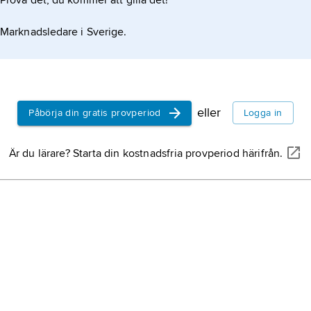
Prova det, du kommer att gilla det!
Marknadsledare i Sverige.
eller
Påbörja din gratis provperiod
Logga in
Är du lärare? Starta din kostnadsfria provperiod härifrån.