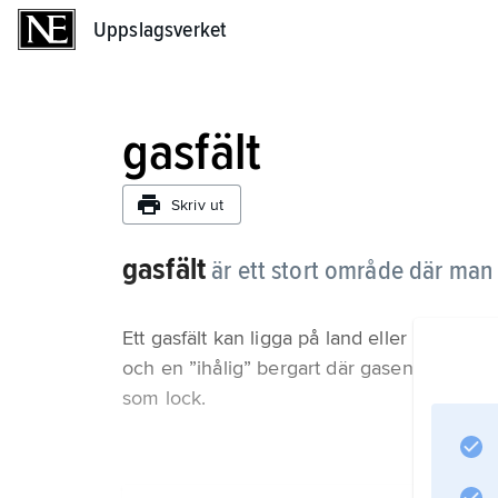
Uppslagsverket
Uppslagsverket
gasfält
Skriv ut
gasfält
är ett stort område där man
Ett gasfält kan ligga på land eller på havs
och en ”ihålig” bergart där gasen är lagra
som lock.