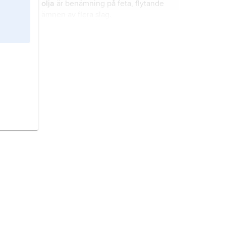
olja
är benämning på feta, flytande
ämnen av flera slag.
fossila bränslen
är bränslen som
mest består av kolföreningar och
som är rester av djur och växter som
levde för länge sedan.
biom
är ett stort område på land där
växterna, djuren och miljön fungerar
tillsammans på ett särskilt sätt.
Norge
är ett land i nordvästra
Europa.