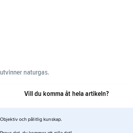
 utvinner naturgas.
bottnen. I marken finns den bergart där gasen bildas
Vill du komma åt hela artikeln?
d. Ovanför den ligger en tät bergart som fungerar
Objektiv och pålitlig kunskap.