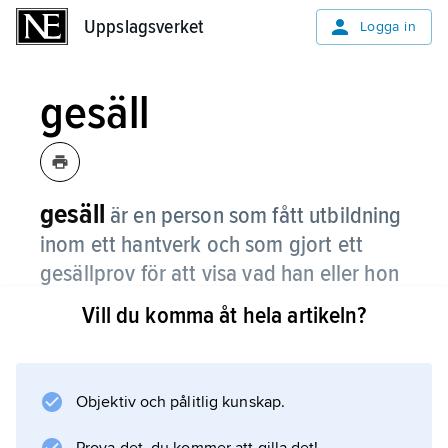
Uppslagsverket
Uppslagsverket
Logga in
gesäll
gesäll
är en person som fått utbildning
inom ett hantverk och som gjort ett
gesällprov för att visa vad han eller hon
lärt sig.
Vill du komma åt hela artikeln?
Innan man blir gesäll är man lärling och efter
gesälltiden kan man bli mästare.
Objektiv och pålitlig kunskap.