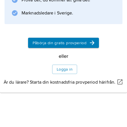
Prova det, du kommer att gilla det!
Information om artikeln
Marknadsledare i Sverige.
Påbörja din gratis provperiod
eller
Logga in
Är du lärare? Starta din kostnadsfria provperiod härifrån.