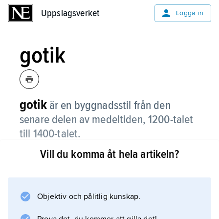
Uppslagsverket
Uppslagsverket
Logga in
gotik
gotik
är en byggnadsstil från den
senare delen av medeltiden, 1200-talet
till 1400-talet.
Vill du komma åt hela artikeln?
Den efterträdde den romanska stilen.
Objektiv och pålitlig kunskap.
Information om artikeln