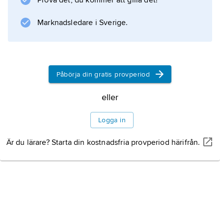
Prova det, du kommer att gilla det!
Marknadsledare i Sverige.
Påbörja din gratis provperiod
eller
Logga in
Är du lärare? Starta din kostnadsfria provperiod härifrån.