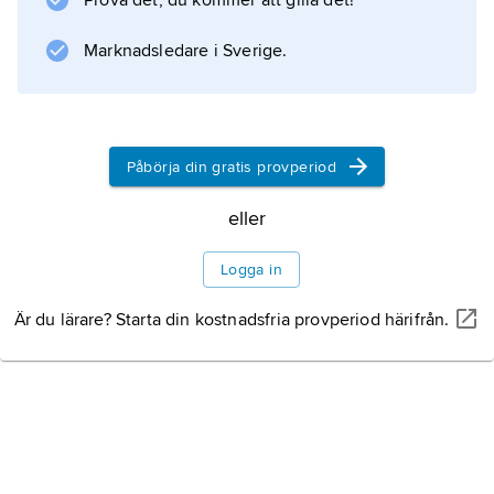
Prova det, du kommer att gilla det!
Information om artikeln
Marknadsledare i Sverige.
Påbörja din gratis provperiod
eller
Logga in
Är du lärare? Starta din kostnadsfria provperiod härifrån.