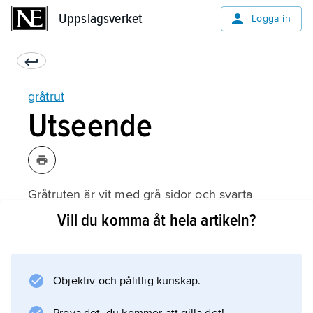
Uppslagsverket
Uppslagsverket
Logga in
gråtrut
Utseende
Gråtruten är vit med grå sidor och svarta
vingspetsar. Näbben är gul med en röd fläck
Vill du komma åt hela artikeln?
längst ut på undernäbben. Benen är rosa.
Hanen och honan ser likadana ut.
Objektiv och pålitlig kunskap.