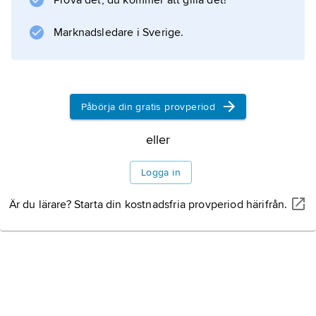
Prova det, du kommer att gilla det!
Information om artikeln
Marknadsledare i Sverige.
Påbörja din gratis provperiod
eller
Logga in
Är du lärare? Starta din kostnadsfria provperiod härifrån.