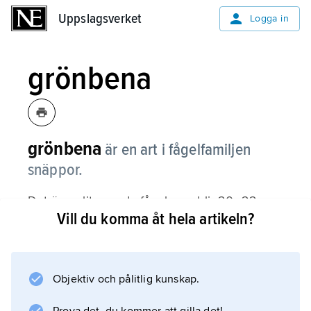
Uppslagsverket
Uppslagsverket
Logga in
grönbena
grönbena
är en art i fågelfamiljen
snäppor.
Det är en liten vadarfågel som blir 20–22
Vill du komma åt hela artikeln?
centimeter lång. Grönbenan har grå- och
brunspräcklig rygg, vit mage och långa,
gulgröna ben.
Objektiv och pålitlig kunskap.