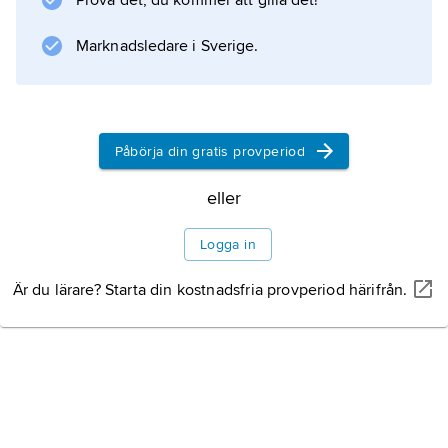
Prova det, du kommer att gilla det!
Marknadsledare i Sverige.
Förlossningen
Påbörja din gratis provperiod
Information om artikeln
eller
Logga in
Är du lärare? Starta din kostnadsfria provperiod härifrån.