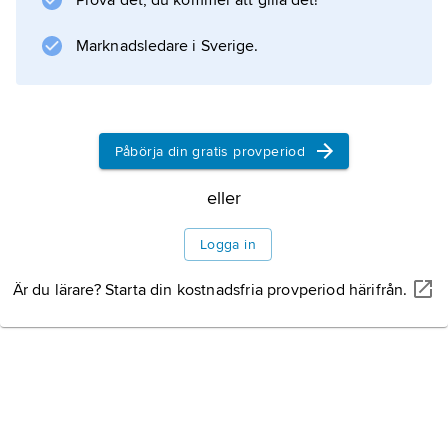
Prova det, du kommer att gilla det!
havskräftor i Grebbestad. Det finns också en
folkhögskola där eleverna
Marknadsledare i Sverige.
Information om artikeln
Påbörja din gratis provperiod
eller
Logga in
Är du lärare? Starta din kostnadsfria provperiod härifrån.