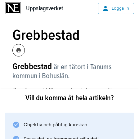
Uppslagsverket
Uppslagsverket
Logga in
Grebbestad
Grebbestad
är en tätort i Tanums
kommun i Bohuslän.
Den ligger vid Skagerrak och har ungefär
Vill du komma åt hela artikeln?
1 900 invånare. De flesta arbetar med turism
och service, bland annat på det stora
konferenshotellet Tanum Strand eller någon
av de många restaurangerna. Fiskefartyg från
Objektiv och pålitlig kunskap.
flera orter lämnar sina fångster av räkor och