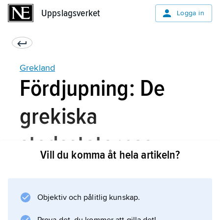
Uppslagsverket
Uppslagsverket
Logga in
Grekland
Fördjupning: De
grekiska
stadsstaternas
Vill du komma åt hela artikeln?
utveckling
Objektiv och pålitlig kunskap.